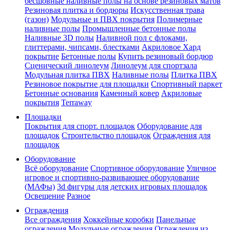
бесшовные наливные полы на основе резиновых матов
Резиновая плитка и бордюры
Искусственная трава
(газон)
Модульные и ПВХ покрытия
Полимерные
наливные полы
Промышленные бетонные полы
Наливные 3D полы
Наливной пол с флоками,
глиттерами, чипсами, блестками
Акриловое Хард
покрытие
Бетонные полы
Купить резиновый бордюр
Сценический линолеум
Линолеум для спортзала
Модульная плитка ПВХ
Наливные полы
Плитка ПВХ
Резиновое покрытие для площадки
Спортивный паркет
Бетонные основания
Каменный ковер
Акриловые
покрытия
Terraway
Площадки
Покрытия для спорт. площадок
Оборудование для
площадок
Строительство площадок
Ограждения для
площадок
Оборудование
Всё оборудование
Спортивное оборудование
Уличное
игровое и спортивно-развивающее оборудование
(МАФы)
3d фигуры для детских игровых площадок
Освещение
Разное
Ограждения
Все ограждения
Хоккейные коробки
Панельные
ограждения
Модульные ограждения
Ограждения из