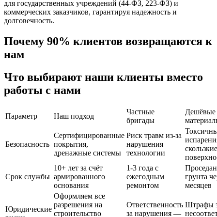
для государственных учреждений (44-ФЗ, 223-ФЗ) и
коммерческих заказчиков, гарантируя надежность и
долговечность.
Почему 90% клиентов возвращаются к
нам
Что выбирают наши клиенты вместо
работы с нами
Частные
Дешёвые
Параметр
Наш подход
бригады
материал
Токсичн
Сертифицированные
Риск травм из-за
испарени
Безопасность
покрытия,
нарушения
скользки
дренажные системы
технологии
поверхно
10+ лет за счёт
1-3 года с
Проседан
Срок службы
армированного
ежегодным
грунта че
основания
ремонтом
месяцев
Оформляем все
разрешения на
Ответственность
Штрафы 
Юридические
строительство
за нарушения —
несоотве