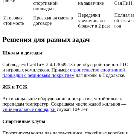
риски
спортивной
на заказчике
СанПиН
площадки
Переделки
Полная з
Итоговая
Прозрачная смета в
увеличивают
объекта ч
стоимость
договоре
бюджет в 2 раза
год
Решения для разных задач
Школы и детсады
Соблюдаем СанПиН 2.4.1.3049-13 при обустройстве зон ГТО
и игровых комплексов. Пример:
строительство спортивной
площадки с резиновым покрытием
для школы в Подольске.
ЖК и ТСЖ
Антивандальное оборудование и покрытия, устойчивые к
перепадам температур. Сокращаем число жалоб жильцов —
универсальные площадки
служат 10+ лет.
Спортивные клубы
Проектируем корты для падел-тенниса, хоккейные коробки и