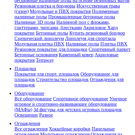
бесшовные наливные полы на основе резиновых матов
Резиновая плитка и бордюры
Искусственная трава
(газон)
Модульные и ПВХ покрытия
Полимерные
наливные полы
Промышленные бетонные полы
Наливные 3D полы
Наливной пол с флоками,
глиттерами, чипсами, блестками
Акриловое Хард
покрытие
Бетонные полы
Купить резиновый бордюр
Сценический линолеум
Линолеум для спортзала
Модульная плитка ПВХ
Наливные полы
Плитка ПВХ
Резиновое покрытие для площадки
Спортивный паркет
Бетонные основания
Каменный ковер
Акриловые
покрытия
Terraway
Площадки
Покрытия для спорт. площадок
Оборудование для
площадок
Строительство площадок
Ограждения для
площадок
Оборудование
Всё оборудование
Спортивное оборудование
Уличное
игровое и спортивно-развивающее оборудование
(МАФы)
3d фигуры для детских игровых площадок
Освещение
Разное
Ограждения
Все ограждения
Хоккейные коробки
Панельные
ограждения
Модульные ограждения
Ограждения из