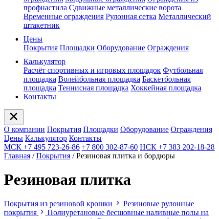
профнастила
Сдвижные металлические ворота
Временные ограждения
Рулонная сетка
Металлический
штакетник
Цены
Покрытия
Площадки
Оборудование
Ограждения
Калькулятор
Расчёт спортивных и игровых площадок
Футбольная
площадка
Волейбольная площадка
Баскетбольная
площадка
Теннисная площадка
Хоккейная площадка
Контакты
О компании
Покрытия
Площадки
Оборудование
Ограждения
Цены
Калькулятор
Контакты
МСК +7 495 723-26-86
+7 800 302-87-60
НСК +7 383 202-18-28
Главная
/
Покрытия
/
Резиновая плитка и бордюры
Резиновая плитка
Покрытия из резиновой крошки
Резиновые рулонные
покрытия
Полиуретановые бесшовные наливные полы на