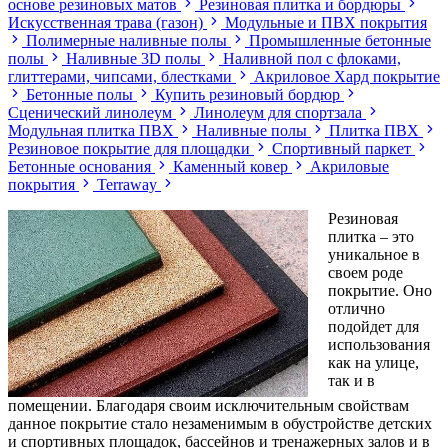
основе резиновых матов
Резиновая плитка и бордюры
Искусственная трава (газон)
Модульные и ПВХ покрытия
Полимерные наливные полы
Промышленные бетонные
полы
Наливные 3D полы
Наливной пол с флоками,
глиттерами, чипсами, блестками
Акриловое Хард покрытие
Бетонные полы
Купить резиновый бордюр
Сценический линолеум
Линолеум для спортзала
Модульная плитка ПВХ
Наливные полы
Плитка ПВХ
Резиновое покрытие для площадки
Спортивный паркет
Бетонные основания
Каменный ковер
Акриловые
покрытия
Terraway
Резиновая
плитка – это
уникальное в
своем роде
покрытие. Оно
отлично
подойдет для
использования
как на улице,
так и в
помещении. Благодаря своим исключительным свойствам
данное покрытие стало незаменимым в обустройстве детских
и спортивных площадок, бассейнов и тренажерных залов и в