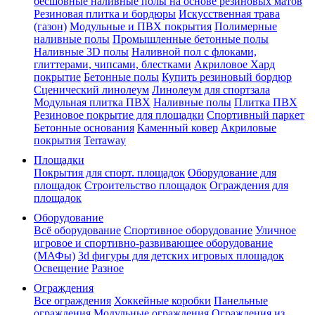
бесшовные наливные полы на основе резиновых матов
Резиновая плитка и бордюры
Искусственная трава
(газон)
Модульные и ПВХ покрытия
Полимерные
наливные полы
Промышленные бетонные полы
Наливные 3D полы
Наливной пол с флоками,
глиттерами, чипсами, блестками
Акриловое Хард
покрытие
Бетонные полы
Купить резиновый бордюр
Сценический линолеум
Линолеум для спортзала
Модульная плитка ПВХ
Наливные полы
Плитка ПВХ
Резиновое покрытие для площадки
Спортивный паркет
Бетонные основания
Каменный ковер
Акриловые
покрытия
Terraway
Площадки
Покрытия для спорт. площадок
Оборудование для
площадок
Строительство площадок
Ограждения для
площадок
Оборудование
Всё оборудование
Спортивное оборудование
Уличное
игровое и спортивно-развивающее оборудование
(МАФы)
3d фигуры для детских игровых площадок
Освещение
Разное
Ограждения
Все ограждения
Хоккейные коробки
Панельные
ограждения
Модульные ограждения
Ограждения из