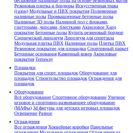
бесшовные наливные полы на основе резиновых матов
Резиновая плитка и бордюры
Искусственная трава
(газон)
Модульные и ПВХ покрытия
Полимерные
наливные полы
Промышленные бетонные полы
Наливные 3D полы
Наливной пол с флоками,
глиттерами, чипсами, блестками
Акриловое Хард
покрытие
Бетонные полы
Купить резиновый бордюр
Сценический линолеум
Линолеум для спортзала
Модульная плитка ПВХ
Наливные полы
Плитка ПВХ
Резиновое покрытие для площадки
Спортивный паркет
Бетонные основания
Каменный ковер
Акриловые
покрытия
Terraway
Площадки
Покрытия для спорт. площадок
Оборудование для
площадок
Строительство площадок
Ограждения для
площадок
Оборудование
Всё оборудование
Спортивное оборудование
Уличное
игровое и спортивно-развивающее оборудование
(МАФы)
3d фигуры для детских игровых площадок
Освещение
Разное
Ограждения
Все ограждения
Хоккейные коробки
Панельные
ограждения
Модульные ограждения
Ограждения из