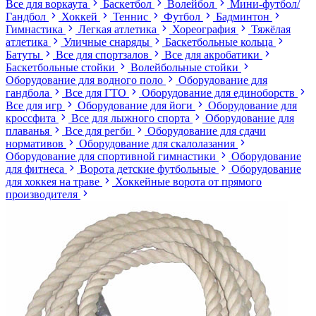
Все для воркаута
Баскетбол
Волейбол
Мини-футбол/
Гандбол
Хоккей
Теннис
Футбол
Бадминтон
Гимнастика
Легкая атлетика
Хореография
Тяжёлая
атлетика
Уличные снаряды
Баскетбольные кольца
Батуты
Все для спортзалов
Все для акробатики
Баскетбольные стойки
Волейбольные стойки
Оборудование для водного поло
Оборудование для
гандбола
Все для ГТО
Оборудование для единоборств
Все для игр
Оборудование для йоги
Оборудование для
кроссфита
Все для лыжного спорта
Оборудование для
плаванья
Все для регби
Оборудование для сдачи
нормативов
Оборудование для скалолазания
Оборудование для спортивной гимнастики
Оборудование
для фитнеса
Ворота детские футбольные
Оборудование
для хоккея на траве
Хоккейные ворота от прямого
производителя