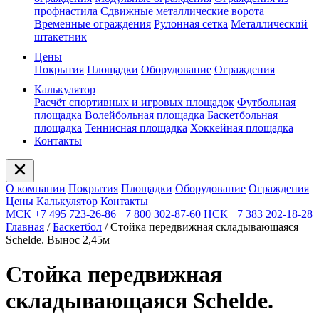
профнастила
Сдвижные металлические ворота
Временные ограждения
Рулонная сетка
Металлический
штакетник
Цены
Покрытия
Площадки
Оборудование
Ограждения
Калькулятор
Расчёт спортивных и игровых площадок
Футбольная
площадка
Волейбольная площадка
Баскетбольная
площадка
Теннисная площадка
Хоккейная площадка
Контакты
О компании
Покрытия
Площадки
Оборудование
Ограждения
Цены
Калькулятор
Контакты
МСК +7 495 723-26-86
+7 800 302-87-60
НСК +7 383 202-18-28
Главная
/
Баскетбол
/
Стойка передвижная складывающаяся
Schelde. Вынос 2,45м
Стойка передвижная
складывающаяся Schelde.