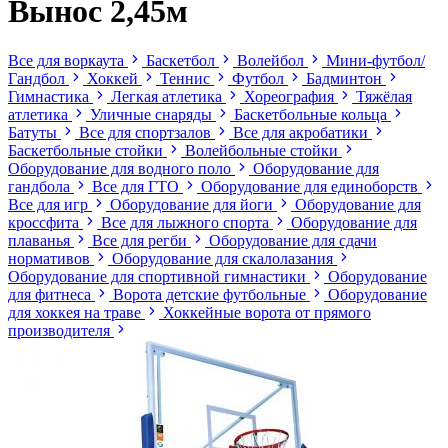
Вынос 2,45м
Все для воркаута
Баскетбол
Волейбол
Мини-футбол/
Гандбол
Хоккей
Теннис
Футбол
Бадминтон
Гимнастика
Легкая атлетика
Хореография
Тяжёлая
атлетика
Уличные снаряды
Баскетбольные кольца
Батуты
Все для спортзалов
Все для акробатики
Баскетбольные стойки
Волейбольные стойки
Оборудование для водного поло
Оборудование для
гандбола
Все для ГТО
Оборудование для единоборств
Все для игр
Оборудование для йоги
Оборудование для
кроссфита
Все для лыжного спорта
Оборудование для
плаванья
Все для регби
Оборудование для сдачи
нормативов
Оборудование для скалолазания
Оборудование для спортивной гимнастики
Оборудование
для фитнеса
Ворота детские футбольные
Оборудование
для хоккея на траве
Хоккейные ворота от прямого
производителя