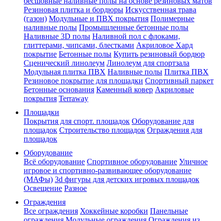
бесшовные наливные полы на основе резиновых матов
Резиновая плитка и бордюры
Искусственная трава
(газон)
Модульные и ПВХ покрытия
Полимерные
наливные полы
Промышленные бетонные полы
Наливные 3D полы
Наливной пол с флоками,
глиттерами, чипсами, блестками
Акриловое Хард
покрытие
Бетонные полы
Купить резиновый бордюр
Сценический линолеум
Линолеум для спортзала
Модульная плитка ПВХ
Наливные полы
Плитка ПВХ
Резиновое покрытие для площадки
Спортивный паркет
Бетонные основания
Каменный ковер
Акриловые
покрытия
Terraway
Площадки
Покрытия для спорт. площадок
Оборудование для
площадок
Строительство площадок
Ограждения для
площадок
Оборудование
Всё оборудование
Спортивное оборудование
Уличное
игровое и спортивно-развивающее оборудование
(МАФы)
3d фигуры для детских игровых площадок
Освещение
Разное
Ограждения
Все ограждения
Хоккейные коробки
Панельные
ограждения
Модульные ограждения
Ограждения из