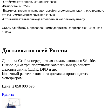
- Стойку может передвигать один человек
- Вынос стойки 325 см
- В комплект входит мягкая защита стойки, стрелы и щита, щит из силикатного
стекла 12 мм и амортизирующее кольцо.
- Стойка имеет закладные для крепления к напольному анкеру.
Объем одной стойки в разобранном виде при транспортировке: 8,48 м3, вес -
1605 кг
Доставка по всей России
Доставка Стойка передвижная складывающаяся Schelde.
Вынос 2,45м транспортными компаниями до объекта:
Деловые лини, СДЭК, DPD и др.
Конечный расчет стоимости доставки производится
менеджером.
Цена:
2 850 000 руб.
Купить