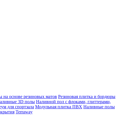
 на основе резиновых матов
Резиновая плитка и бордюры
аливные 3D полы
Наливной пол с флоками, глиттерами,
ум для спортзала
Модульная плитка ПВХ
Наливные полы
окрытия
Terraway