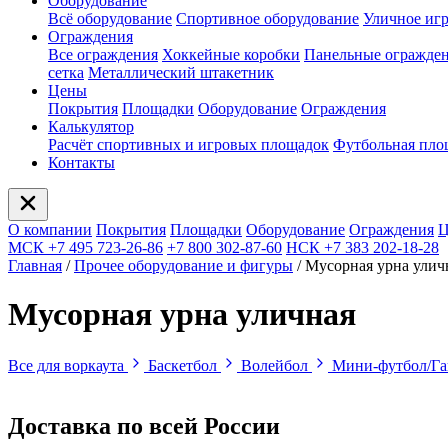
Оборудование
Всё оборудование
Спортивное оборудование
Уличное иг
Ограждения
Все ограждения
Хоккейные коробки
Панельные огражде
сетка
Металлический штакетник
Цены
Покрытия
Площадки
Оборудование
Ограждения
Калькулятор
Расчёт спортивных и игровых площадок
Футбольная пло
Контакты
О компании
Покрытия
Площадки
Оборудование
Ограждения
Ц
МСК +7 495 723-26-86
+7 800 302-87-60
НСК +7 383 202-18-28
Главная
/
Прочее оборудование и фигуры
/
Мусорная урна улич
Мусорная урна уличная
Все для воркаута
Баскетбол
Волейбол
Мини-футбол/Га
Доставка по всей России