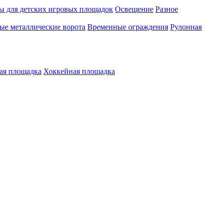
ы для детских игровых площадок
Освещение
Разное
е металлические ворота
Временные ограждения
Рулонная
ая площадка
Хоккейная площадка