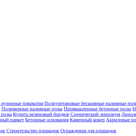
 рулонные покрытия
Полиуретановые бесшовные наливные полы
я
Полимерные наливные полы
Промышленные бетонные полы
Н
 полы
Купить резиновый бордюр
Сценический линолеум
Линоле
ный паркет
Бетонные основания
Каменный ковер
Акриловые п
док
Строительство площадок
Ограждения для площадок