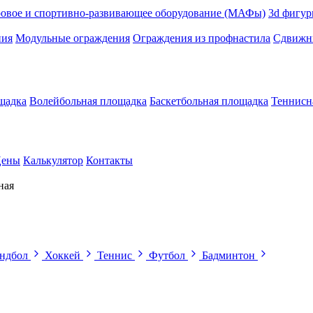
ровое и спортивно-развивающее оборудование (МАФы)
3d фигур
ния
Модульные ограждения
Ограждения из профнастила
Сдвижны
щадка
Волейбольная площадка
Баскетбольная площадка
Теннисн
ены
Калькулятор
Контакты
ная
ндбол
Хоккей
Теннис
Футбол
Бадминтон