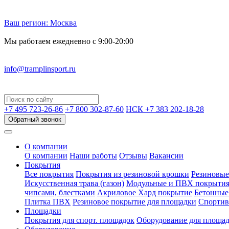
Ваш регион:
Москва
Мы работаем ежедневно с 9:00-20:00
info@tramplinsport.ru
+7 495
723-26-86
+7 800
302-87-60
НСК +7 383
202-18-28
Обратный звонок
О компании
О компании
Наши работы
Отзывы
Вакансии
Покрытия
Все покрытия
Покрытия из резиновой крошки
Резиновые
Искусственная трава (газон)
Модульные и ПВХ покрыти
чипсами, блестками
Акриловое Хард покрытие
Бетонные
Плитка ПВХ
Резиновое покрытие для площадки
Спортив
Площадки
Покрытия для спорт. площадок
Оборудование для площа