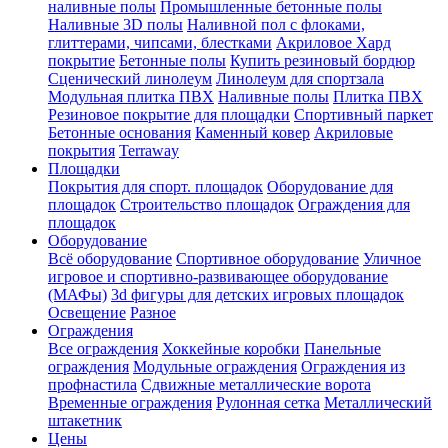
наливные полы
Промышленные бетонные полы
Наливные 3D полы
Наливной пол с флоками,
глиттерами, чипсами, блестками
Акриловое Хард
покрытие
Бетонные полы
Купить резиновый бордюр
Сценический линолеум
Линолеум для спортзала
Модульная плитка ПВХ
Наливные полы
Плитка ПВХ
Резиновое покрытие для площадки
Спортивный паркет
Бетонные основания
Каменный ковер
Акриловые
покрытия
Terraway
Площадки
Покрытия для спорт. площадок
Оборудование для
площадок
Строительство площадок
Ограждения для
площадок
Оборудование
Всё оборудование
Спортивное оборудование
Уличное
игровое и спортивно-развивающее оборудование
(МАФы)
3d фигуры для детских игровых площадок
Освещение
Разное
Ограждения
Все ограждения
Хоккейные коробки
Панельные
ограждения
Модульные ограждения
Ограждения из
профнастила
Сдвижные металлические ворота
Временные ограждения
Рулонная сетка
Металлический
штакетник
Цены