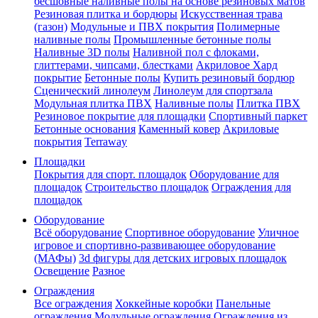
бесшовные наливные полы на основе резиновых матов
Резиновая плитка и бордюры
Искусственная трава
(газон)
Модульные и ПВХ покрытия
Полимерные
наливные полы
Промышленные бетонные полы
Наливные 3D полы
Наливной пол с флоками,
глиттерами, чипсами, блестками
Акриловое Хард
покрытие
Бетонные полы
Купить резиновый бордюр
Сценический линолеум
Линолеум для спортзала
Модульная плитка ПВХ
Наливные полы
Плитка ПВХ
Резиновое покрытие для площадки
Спортивный паркет
Бетонные основания
Каменный ковер
Акриловые
покрытия
Terraway
Площадки
Покрытия для спорт. площадок
Оборудование для
площадок
Строительство площадок
Ограждения для
площадок
Оборудование
Всё оборудование
Спортивное оборудование
Уличное
игровое и спортивно-развивающее оборудование
(МАФы)
3d фигуры для детских игровых площадок
Освещение
Разное
Ограждения
Все ограждения
Хоккейные коробки
Панельные
ограждения
Модульные ограждения
Ограждения из