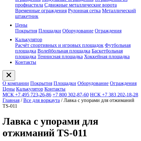
профнастила
Сдвижные металлические ворота
Временные ограждения
Рулонная сетка
Металлический
штакетник
Цены
Покрытия
Площадки
Оборудование
Ограждения
Калькулятор
Расчёт спортивных и игровых площадок
Футбольная
площадка
Волейбольная площадка
Баскетбольная
площадка
Теннисная площадка
Хоккейная площадка
Контакты
О компании
Покрытия
Площадки
Оборудование
Ограждения
Цены
Калькулятор
Контакты
МСК +7 495 723-26-86
+7 800 302-87-60
НСК +7 383 202-18-28
Главная
/
Все для воркаута
/
Лавка с упорами для отжиманий
TS-011
Лавка с упорами для
отжиманий TS-011