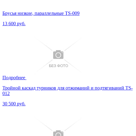
Брусья низкие, параллельные TS-009
13 600 руб.
Подробнее
Тройной каскад турников для отжиманий и подтягиваний TS-
012
30 500 руб.