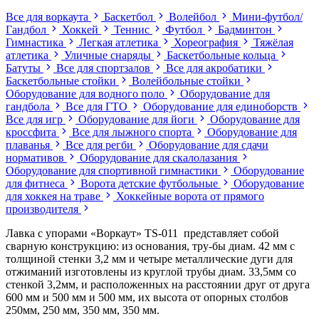
Все для воркаута
Баскетбол
Волейбол
Мини-футбол/
Гандбол
Хоккей
Теннис
Футбол
Бадминтон
Гимнастика
Легкая атлетика
Хореография
Тяжёлая
атлетика
Уличные снаряды
Баскетбольные кольца
Батуты
Все для спортзалов
Все для акробатики
Баскетбольные стойки
Волейбольные стойки
Оборудование для водного поло
Оборудование для
гандбола
Все для ГТО
Оборудование для единоборств
Все для игр
Оборудование для йоги
Оборудование для
кроссфита
Все для лыжного спорта
Оборудование для
плаванья
Все для регби
Оборудование для сдачи
нормативов
Оборудование для скалолазания
Оборудование для спортивной гимнастики
Оборудование
для фитнеса
Ворота детские футбольные
Оборудование
для хоккея на траве
Хоккейные ворота от прямого
производителя
Лавка с упорами «Воркаут» TS-011 представляет собой
сварную конструкцию: из основания, тру-бы диам. 42 мм с
толщиной стенки 3,2 мм и четыре металлические дуги для
отжиманий изготовлены из круглой трубы диам. 33,5мм со
стенкой 3,2мм, и расположенных на расстоянии друг от друга
600 мм и 500 мм и 500 мм, их высота от опорных столбов
250мм, 250 мм, 350 мм, 350 мм.