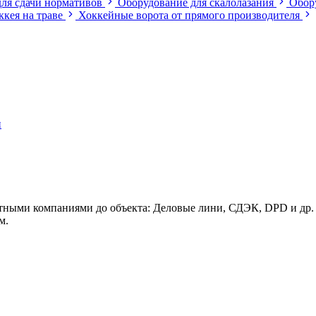
ля сдачи нормативов
Оборудование для скалолазания
Обор
ккея на траве
Хоккейные ворота от прямого производителя
и
тными компаниями до объекта: Деловые лини, СДЭК, DPD и др.
м.