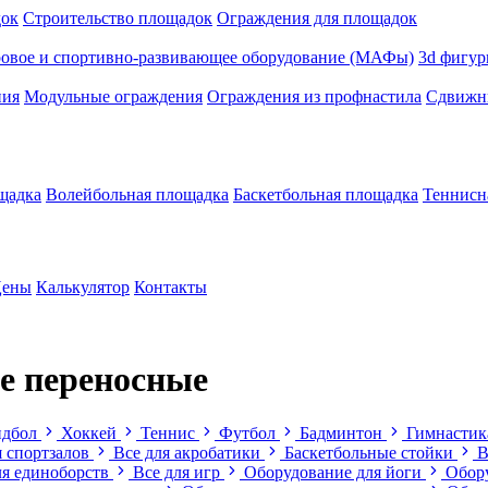
док
Строительство площадок
Ограждения для площадок
ровое и спортивно-развивающее оборудование (МАФы)
3d фигур
ния
Модульные ограждения
Ограждения из профнастила
Сдвижны
щадка
Волейбольная площадка
Баскетбольная площадка
Теннисн
ены
Калькулятор
Контакты
е переносные
ндбол
Хоккей
Теннис
Футбол
Бадминтон
Гимнастик
я спортзалов
Все для акробатики
Баскетбольные стойки
В
я единоборств
Все для игр
Оборудование для йоги
Обору