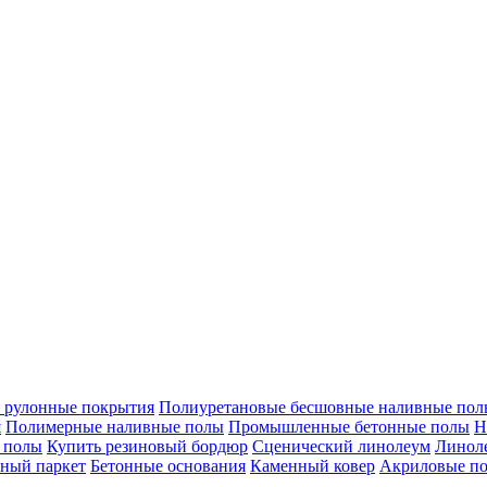
 рулонные покрытия
Полиуретановые бесшовные наливные полы
я
Полимерные наливные полы
Промышленные бетонные полы
Н
 полы
Купить резиновый бордюр
Сценический линолеум
Линоле
ный паркет
Бетонные основания
Каменный ковер
Акриловые п