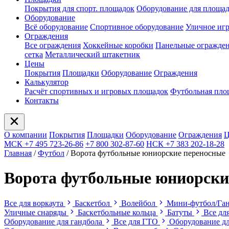
Покрытия для спорт. площадок
Оборудование для площа
Оборудование
Всё оборудование
Спортивное оборудование
Уличное иг
Ограждения
Все ограждения
Хоккейные коробки
Панельные огражде
сетка
Металлический штакетник
Цены
Покрытия
Площадки
Оборудование
Ограждения
Калькулятор
Расчёт спортивных и игровых площадок
Футбольная пло
Контакты
О компании
Покрытия
Площадки
Оборудование
Ограждения
Ц
МСК +7 495 723-26-86
+7 800 302-87-60
НСК +7 383 202-18-28
Главная
/
Футбол
/
Ворота футбольные юниорские переносные
Ворота футбольные юниорски
Все для воркаута
Баскетбол
Волейбол
Мини-футбол/Га
Уличные снаряды
Баскетбольные кольца
Батуты
Все дл
Оборудование для гандбола
Все для ГТО
Оборудование дл