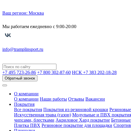
Ваш регион:
Москва
Мы работаем ежедневно с 9:00-20:00
info@tramplinsport.ru
+7 495
723-26-86
+7 800
302-87-60
НСК +7 383
202-18-28
Обратный звонок
О компании
О компании
Наши работы
Отзывы
Вакансии
Покрытия
Все покрытия
Покрытия из резиновой крошки
Резиновые
Искусственная трава (газон)
Модульные и ПВХ покрыти
чипсами, блестками
Акриловое Хард покрытие
Бетонные
Плитка ПВХ
Резиновое покрытие для площадки
Спортив
Площадки