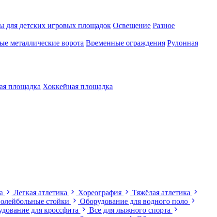
ы для детских игровых площадок
Освещение
Разное
е металлические ворота
Временные ограждения
Рулонная
ая площадка
Хоккейная площадка
а
Легкая атлетика
Хореография
Тяжёлая атлетика
олейбольные стойки
Оборудование для водного поло
дование для кроссфита
Все для лыжного спорта