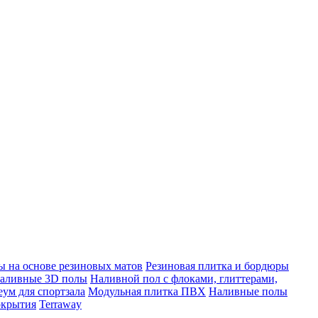
 на основе резиновых матов
Резиновая плитка и бордюры
аливные 3D полы
Наливной пол с флоками, глиттерами,
ум для спортзала
Модульная плитка ПВХ
Наливные полы
окрытия
Terraway