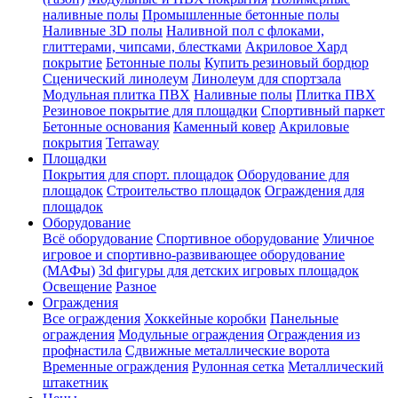
наливные полы
Промышленные бетонные полы
Наливные 3D полы
Наливной пол с флоками,
глиттерами, чипсами, блестками
Акриловое Хард
покрытие
Бетонные полы
Купить резиновый бордюр
Сценический линолеум
Линолеум для спортзала
Модульная плитка ПВХ
Наливные полы
Плитка ПВХ
Резиновое покрытие для площадки
Спортивный паркет
Бетонные основания
Каменный ковер
Акриловые
покрытия
Terraway
Площадки
Покрытия для спорт. площадок
Оборудование для
площадок
Строительство площадок
Ограждения для
площадок
Оборудование
Всё оборудование
Спортивное оборудование
Уличное
игровое и спортивно-развивающее оборудование
(МАФы)
3d фигуры для детских игровых площадок
Освещение
Разное
Ограждения
Все ограждения
Хоккейные коробки
Панельные
ограждения
Модульные ограждения
Ограждения из
профнастила
Сдвижные металлические ворота
Временные ограждения
Рулонная сетка
Металлический
штакетник