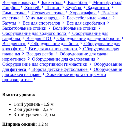
Все для воркаута
Баскетбол
Волейбол
Мини-футбол/
Гандбол
Хоккей
Теннис
Футбол
Бадминтон
Гимнастика
Легкая атлетика
Хореография
Тяжёлая
атлетика
Уличные снаряды
Баскетбольные кольца
Батуты
Все для спортзалов
Все для акробатики
Баскетбольные стойки
Волейбольные стойки
Оборудование для водного поло
Оборудование для
гандбола
Все для ГТО
Оборудование для единоборств
Все для игр
Оборудование для йоги
Оборудование для
кроссфита
Все для лыжного спорта
Оборудование для
плаванья
Все для регби
Оборудование для сдачи
нормативов
Оборудование для скалолазания
Оборудование для спортивной гимнастики
Оборудование
для фитнеса
Ворота детские футбольные
Оборудование
для хоккея на траве
Хоккейные ворота от прямого
производителя
Высота уровня:
1-ый уровень - 1,9 м
2-ой уровень - 2,2 м
3-тий уровень - 2,5 м
Ширина секций:
1,2 м