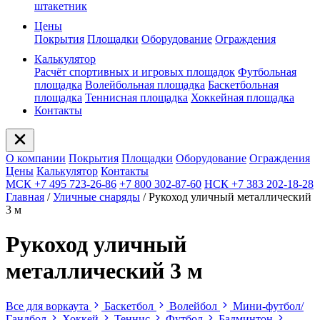
штакетник
Цены
Покрытия
Площадки
Оборудование
Ограждения
Калькулятор
Расчёт спортивных и игровых площадок
Футбольная
площадка
Волейбольная площадка
Баскетбольная
площадка
Теннисная площадка
Хоккейная площадка
Контакты
О компании
Покрытия
Площадки
Оборудование
Ограждения
Цены
Калькулятор
Контакты
МСК +7 495 723-26-86
+7 800 302-87-60
НСК +7 383 202-18-28
Главная
/
Уличные снаряды
/
Рукоход уличный металлический
3 м
Рукоход уличный
металлический 3 м
Все для воркаута
Баскетбол
Волейбол
Мини-футбол/
Гандбол
Хоккей
Теннис
Футбол
Бадминтон