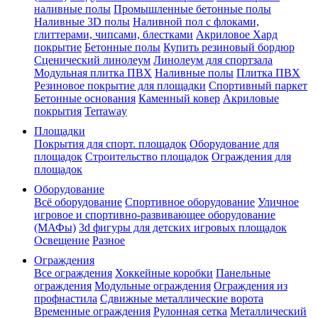
наливные полы
Промышленные бетонные полы
Наливные 3D полы
Наливной пол с флоками,
глиттерами, чипсами, блестками
Акриловое Хард
покрытие
Бетонные полы
Купить резиновый бордюр
Сценический линолеум
Линолеум для спортзала
Модульная плитка ПВХ
Наливные полы
Плитка ПВХ
Резиновое покрытие для площадки
Спортивный паркет
Бетонные основания
Каменный ковер
Акриловые
покрытия
Terraway
Площадки
Покрытия для спорт. площадок
Оборудование для
площадок
Строительство площадок
Ограждения для
площадок
Оборудование
Всё оборудование
Спортивное оборудование
Уличное
игровое и спортивно-развивающее оборудование
(МАФы)
3d фигуры для детских игровых площадок
Освещение
Разное
Ограждения
Все ограждения
Хоккейные коробки
Панельные
ограждения
Модульные ограждения
Ограждения из
профнастила
Сдвижные металлические ворота
Временные ограждения
Рулонная сетка
Металлический