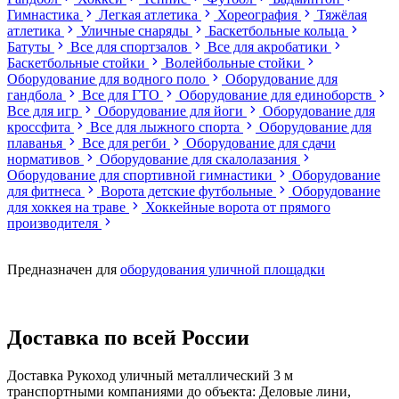
Гимнастика
Легкая атлетика
Хореография
Тяжёлая
атлетика
Уличные снаряды
Баскетбольные кольца
Батуты
Все для спортзалов
Все для акробатики
Баскетбольные стойки
Волейбольные стойки
Оборудование для водного поло
Оборудование для
гандбола
Все для ГТО
Оборудование для единоборств
Все для игр
Оборудование для йоги
Оборудование для
кроссфита
Все для лыжного спорта
Оборудование для
плаванья
Все для регби
Оборудование для сдачи
нормативов
Оборудование для скалолазания
Оборудование для спортивной гимнастики
Оборудование
для фитнеса
Ворота детские футбольные
Оборудование
для хоккея на траве
Хоккейные ворота от прямого
производителя
Предназначен для
оборудования уличной площадки
Доставка по всей России
Доставка Рукоход уличный металлический 3 м
транспортными компаниями до объекта: Деловые лини,