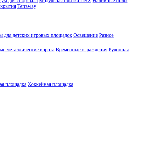
ум для спортзала
Модульная плитка ПВХ
Наливные полы
окрытия
Terraway
ы для детских игровых площадок
Освещение
Разное
е металлические ворота
Временные ограждения
Рулонная
ая площадка
Хоккейная площадка