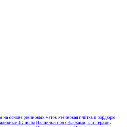
 на основе резиновых матов
Резиновая плитка и бордюры
аливные 3D полы
Наливной пол с флоками, глиттерами,