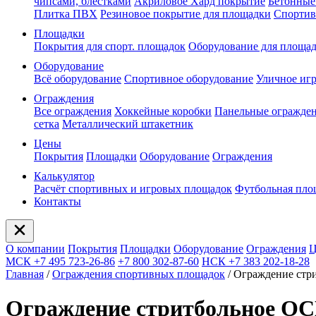
чипсами, блестками
Акриловое Хард покрытие
Бетонные
Плитка ПВХ
Резиновое покрытие для площадки
Спортив
Площадки
Покрытия для спорт. площадок
Оборудование для площа
Оборудование
Всё оборудование
Спортивное оборудование
Уличное иг
Ограждения
Все ограждения
Хоккейные коробки
Панельные огражде
сетка
Металлический штакетник
Цены
Покрытия
Площадки
Оборудование
Ограждения
Калькулятор
Расчёт спортивных и игровых площадок
Футбольная пло
Контакты
О компании
Покрытия
Площадки
Оборудование
Ограждения
Ц
МСК +7 495 723-26-86
+7 800 302-87-60
НСК +7 383 202-18-28
Главная
/
Ограждения спортивных площадок
/
Ограждение стр
Ограждение стритбольное О