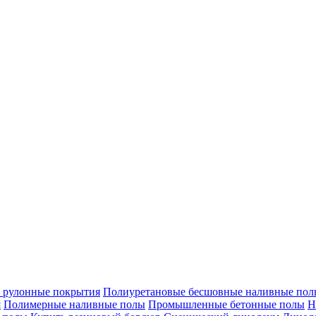
 рулонные покрытия
Полиуретановые бесшовные наливные полы
я
Полимерные наливные полы
Промышленные бетонные полы
Н