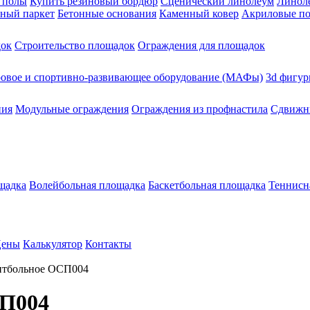
 полы
Купить резиновый бордюр
Сценический линолеум
Линоле
ный паркет
Бетонные основания
Каменный ковер
Акриловые п
док
Строительство площадок
Ограждения для площадок
ровое и спортивно-развивающее оборудование (МАФы)
3d фигур
ния
Модульные ограждения
Ограждения из профнастила
Сдвижны
щадка
Волейбольная площадка
Баскетбольная площадка
Теннисн
ены
Калькулятор
Контакты
итбольное ОСП004
СП004