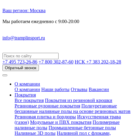
Ваш регион:
Москва
Мы работаем ежедневно с 9:00-20:00
info@tramplinsport.ru
+7 495
723-26-86
+7 800
302-87-60
НСК +7 383
202-18-28
Обратный звонок
О компании
О компании
Наши работы
Отзывы
Вакансии
Покрытия
Все покрытия
Покрытия из резиновой крошки
Резиновые рулонные покрытия
Полиуретановые
бесшовные наливные полы на основе резиновых матов
Резиновая плитка и бордюры
Искусственная трава
(газон)
Модульные и ПВХ покрытия
Полимерные
наливные полы
Промышленные бетонные полы
Наливные 3D полы
Наливной пол с флоками,