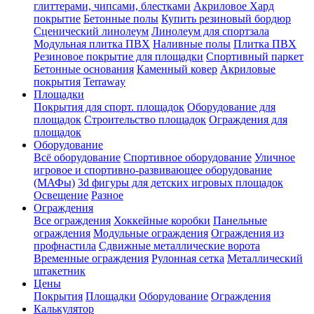
глиттерами, чипсами, блестками
Акриловое Хард
покрытие
Бетонные полы
Купить резиновый бордюр
Сценический линолеум
Линолеум для спортзала
Модульная плитка ПВХ
Наливные полы
Плитка ПВХ
Резиновое покрытие для площадки
Спортивный паркет
Бетонные основания
Каменный ковер
Акриловые
покрытия
Terraway
Площадки
Покрытия для спорт. площадок
Оборудование для
площадок
Строительство площадок
Ограждения для
площадок
Оборудование
Всё оборудование
Спортивное оборудование
Уличное
игровое и спортивно-развивающее оборудование
(МАФы)
3d фигуры для детских игровых площадок
Освещение
Разное
Ограждения
Все ограждения
Хоккейные коробки
Панельные
ограждения
Модульные ограждения
Ограждения из
профнастила
Сдвижные металлические ворота
Временные ограждения
Рулонная сетка
Металлический
штакетник
Цены
Покрытия
Площадки
Оборудование
Ограждения
Калькулятор