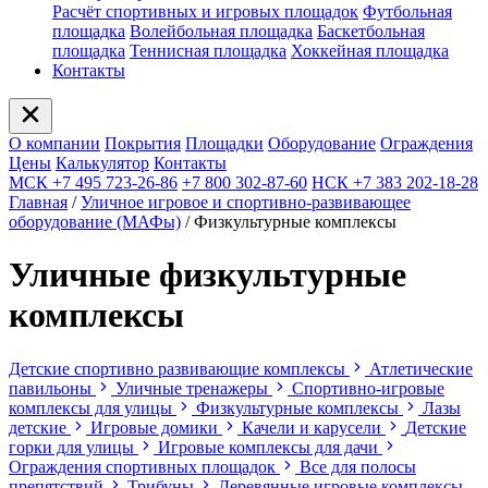
Расчёт спортивных и игровых площадок
Футбольная
площадка
Волейбольная площадка
Баскетбольная
площадка
Теннисная площадка
Хоккейная площадка
Контакты
О компании
Покрытия
Площадки
Оборудование
Ограждения
Цены
Калькулятор
Контакты
МСК +7 495 723-26-86
+7 800 302-87-60
НСК +7 383 202-18-28
Главная
/
Уличное игровое и спортивно-развивающее
оборудование (МАФы)
/
Физкультурные комплексы
Уличные физкультурные
комплексы
Детские спортивно развивающие комплексы
Атлетические
павильоны
Уличные тренажеры
Спортивно-игровые
комплексы для улицы
Физкультурные комплексы
Лазы
детские
Игровые домики
Качели и карусели
Детские
горки для улицы
Игровые комплексы для дачи
Ограждения спортивных площадок
Все для полосы
препятствий
Трибуны
Деревянные игровые комплексы