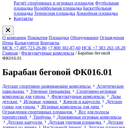
Расчёт спортивных и игровых площадок
Футбольная
площадка
Волейбольная площадка
Баскетбольная
площадка
Теннисная площадка
Хоккейная площадка
Контакты
О компании
Покрытия
Площадки
Оборудование
Ограждения
Цены
Калькулятор
Контакты
МСК +7 495 723-26-86
+7 800 302-87-60
НСК +7 383 202-18-28
Главная
/
Физкультурные комплексы
/
Барабан беговой
ФК016.01
Барабан беговой ФК016.01
Детские спортивно развивающие комплексы
Атлетические
павильоны
Уличные тренажеры
Спортивно-игровые
комплексы для улицы
Физкультурные комплексы
Лазы
детские
Игровые домики
Качели и карусели
Детские
горки для улицы
Игровые комплексы для дачи
Ограждения спортивных площадок
Все для полосы
препятствий
Трибуны
Деревянные игровые комплексы
Детские карусели
Детская уличная площадка
Детские
домики из дерева
Настольный теннис
Детские площадки