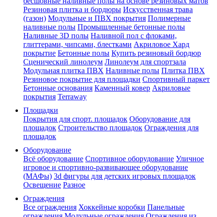
бесшовные наливные полы на основе резиновых матов
Резиновая плитка и бордюры
Искусственная трава
(газон)
Модульные и ПВХ покрытия
Полимерные
наливные полы
Промышленные бетонные полы
Наливные 3D полы
Наливной пол с флоками,
глиттерами, чипсами, блестками
Акриловое Хард
покрытие
Бетонные полы
Купить резиновый бордюр
Сценический линолеум
Линолеум для спортзала
Модульная плитка ПВХ
Наливные полы
Плитка ПВХ
Резиновое покрытие для площадки
Спортивный паркет
Бетонные основания
Каменный ковер
Акриловые
покрытия
Terraway
Площадки
Покрытия для спорт. площадок
Оборудование для
площадок
Строительство площадок
Ограждения для
площадок
Оборудование
Всё оборудование
Спортивное оборудование
Уличное
игровое и спортивно-развивающее оборудование
(МАФы)
3d фигуры для детских игровых площадок
Освещение
Разное
Ограждения
Все ограждения
Хоккейные коробки
Панельные
ограждения
Модульные ограждения
Ограждения из