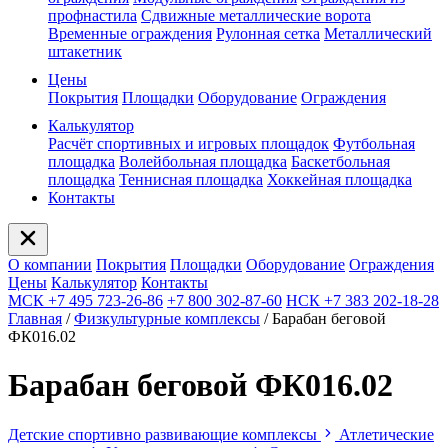
профнастила
Сдвижные металлические ворота
Временные ограждения
Рулонная сетка
Металлический
штакетник
Цены
Покрытия
Площадки
Оборудование
Ограждения
Калькулятор
Расчёт спортивных и игровых площадок
Футбольная
площадка
Волейбольная площадка
Баскетбольная
площадка
Теннисная площадка
Хоккейная площадка
Контакты
О компании
Покрытия
Площадки
Оборудование
Ограждения
Цены
Калькулятор
Контакты
МСК +7 495 723-26-86
+7 800 302-87-60
НСК +7 383 202-18-28
Главная
/
Физкультурные комплексы
/
Барабан беговой
ФК016.02
Барабан беговой ФК016.02
Детские спортивно развивающие комплексы
Атлетические