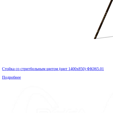
Стойка со стритбольным щитом (щит 1400х850) ФК065.01
Подробнее