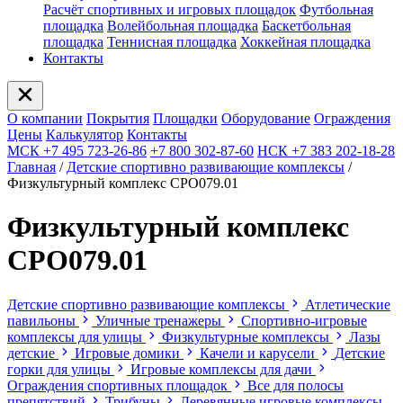
Расчёт спортивных и игровых площадок
Футбольная
площадка
Волейбольная площадка
Баскетбольная
площадка
Теннисная площадка
Хоккейная площадка
Контакты
О компании
Покрытия
Площадки
Оборудование
Ограждения
Цены
Калькулятор
Контакты
МСК +7 495 723-26-86
+7 800 302-87-60
НСК +7 383 202-18-28
Главная
/
Детские спортивно развивающие комплексы
/
Физкультурный комплекс СРО079.01
Физкультурный комплекс
СРО079.01
Детские спортивно развивающие комплексы
Атлетические
павильоны
Уличные тренажеры
Спортивно-игровые
комплексы для улицы
Физкультурные комплексы
Лазы
детские
Игровые домики
Качели и карусели
Детские
горки для улицы
Игровые комплексы для дачи
Ограждения спортивных площадок
Все для полосы
препятствий
Трибуны
Деревянные игровые комплексы