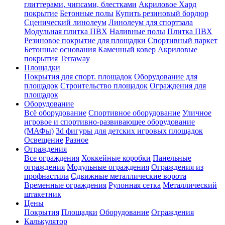
глиттерами, чипсами, блестками
Акриловое Хард
покрытие
Бетонные полы
Купить резиновый бордюр
Сценический линолеум
Линолеум для спортзала
Модульная плитка ПВХ
Наливные полы
Плитка ПВХ
Резиновое покрытие для площадки
Спортивный паркет
Бетонные основания
Каменный ковер
Акриловые
покрытия
Terraway
Площадки
Покрытия для спорт. площадок
Оборудование для
площадок
Строительство площадок
Ограждения для
площадок
Оборудование
Всё оборудование
Спортивное оборудование
Уличное
игровое и спортивно-развивающее оборудование
(МАФы)
3d фигуры для детских игровых площадок
Освещение
Разное
Ограждения
Все ограждения
Хоккейные коробки
Панельные
ограждения
Модульные ограждения
Ограждения из
профнастила
Сдвижные металлические ворота
Временные ограждения
Рулонная сетка
Металлический
штакетник
Цены
Покрытия
Площадки
Оборудование
Ограждения
Калькулятор