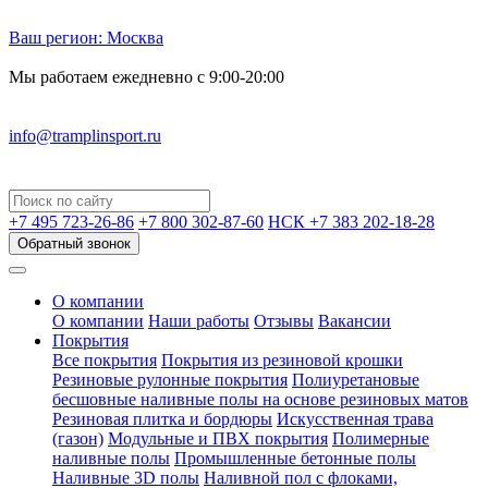
Ваш регион:
Москва
Мы работаем ежедневно с 9:00-20:00
info@tramplinsport.ru
+7 495
723-26-86
+7 800
302-87-60
НСК +7 383
202-18-28
Обратный звонок
О компании
О компании
Наши работы
Отзывы
Вакансии
Покрытия
Все покрытия
Покрытия из резиновой крошки
Резиновые рулонные покрытия
Полиуретановые
бесшовные наливные полы на основе резиновых матов
Резиновая плитка и бордюры
Искусственная трава
(газон)
Модульные и ПВХ покрытия
Полимерные
наливные полы
Промышленные бетонные полы
Наливные 3D полы
Наливной пол с флоками,