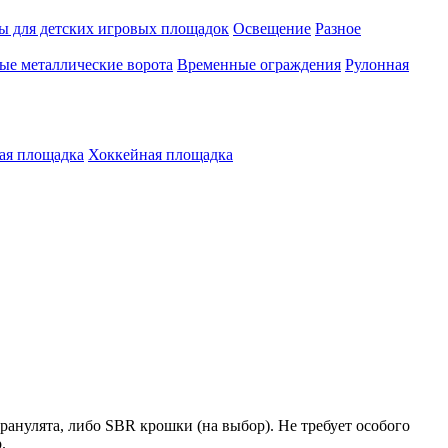
ы для детских игровых площадок
Освещение
Разное
е металлические ворота
Временные ограждения
Рулонная
ая площадка
Хоккейная площадка
ранулята, либо SBR крошки (на выбор). Не требует особого
.