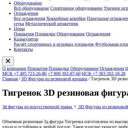
Оборудование
Всё оборудование
Спортивное оборудование
Уличное иг
Ограждения
Все ограждения
Хоккейные коробки
Панельные огражде
сетка
Металлический штакетник
Цены
Покрытия
Площадки
Оборудование
Ограждения
Калькулятор
Расчёт спортивных и игровых площадок
Футбольная пло
Контакты
О компании
Покрытия
Площадки
Оборудование
Ограждения
Ц
МСК +7 495 723-26-86
+7 800 302-87-60
НСК +7 383 202-18-28
Главная
/
3D Фигуры из резиновой крошки
/
Тигренок 3D резин
Тигренок 3D резиновая фигур
3d фигуры из искусственной травы
3D Фигуры из резиново
Объемная резиновая 3д фигура Тигренка изготовлена из высоко
ухода и устойчива к любой погоде. Такое изделие украсит люб