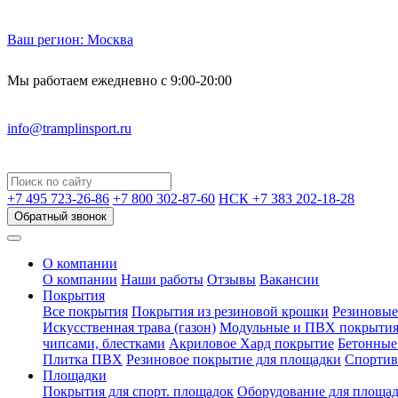
Ваш регион:
Москва
Мы работаем ежедневно с 9:00-20:00
info@tramplinsport.ru
+7 495
723-26-86
+7 800
302-87-60
НСК +7 383
202-18-28
Обратный звонок
О компании
О компании
Наши работы
Отзывы
Вакансии
Покрытия
Все покрытия
Покрытия из резиновой крошки
Резиновые
Искусственная трава (газон)
Модульные и ПВХ покрыти
чипсами, блестками
Акриловое Хард покрытие
Бетонные
Плитка ПВХ
Резиновое покрытие для площадки
Спортив
Площадки
Покрытия для спорт. площадок
Оборудование для площа