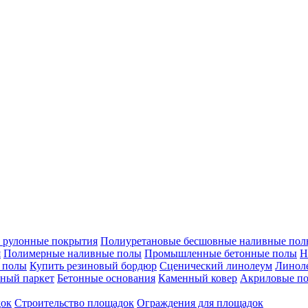
 рулонные покрытия
Полиуретановые бесшовные наливные полы
я
Полимерные наливные полы
Промышленные бетонные полы
Н
 полы
Купить резиновый бордюр
Сценический линолеум
Линоле
ный паркет
Бетонные основания
Каменный ковер
Акриловые п
док
Строительство площадок
Ограждения для площадок