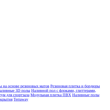
 на основе резиновых матов
Резиновая плитка и бордюры
аливные 3D полы
Наливной пол с флоками, глиттерами,
ум для спортзала
Модульная плитка ПВХ
Наливные полы
окрытия
Terraway