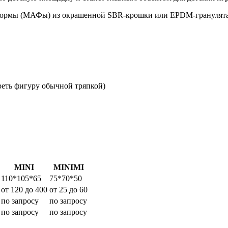
ормы (МАФы) из окрашенной SBR-крошки или EPDM-гранулята. П
реть фигуру обычной тряпкой)
MINI
MINIMI
110*105*65
75*70*50
от 120 до 400
от 25 до 60
по запросу
по запросу
по запросу
по запросу