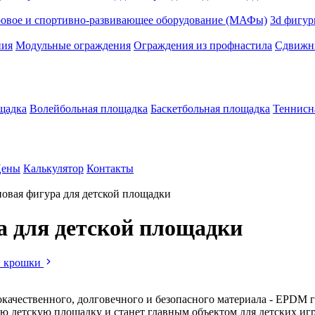
ровое и спортивно-развивающее оборудование (МАФы)
3d фигур
ния
Модульные ограждения
Ограждения из профнастила
Сдвижны
щадка
Волейбольная площадка
Баскетбольная площадка
Теннисн
ены
Калькулятор
Контакты
овая фигура для детской площадки
а для детской площадки
й крошки
качественного, долговечного и безопасного материала - EPDM г
ую детскую площадку и станет главным объектом для детских игр