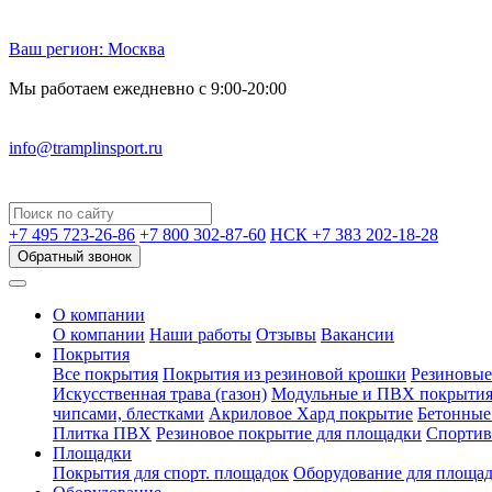
Ваш регион:
Москва
Мы работаем ежедневно с 9:00-20:00
info@tramplinsport.ru
+7 495
723-26-86
+7 800
302-87-60
НСК +7 383
202-18-28
Обратный звонок
О компании
О компании
Наши работы
Отзывы
Вакансии
Покрытия
Все покрытия
Покрытия из резиновой крошки
Резиновые
Искусственная трава (газон)
Модульные и ПВХ покрыти
чипсами, блестками
Акриловое Хард покрытие
Бетонные
Плитка ПВХ
Резиновое покрытие для площадки
Спортив
Площадки
Покрытия для спорт. площадок
Оборудование для площа