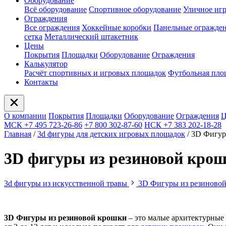
Оборудование
Всё оборудование
Спортивное оборудование
Уличное иг
Ограждения
Все ограждения
Хоккейные коробки
Панельные огражде
сетка
Металлический штакетник
Цены
Покрытия
Площадки
Оборудование
Ограждения
Калькулятор
Расчёт спортивных и игровых площадок
Футбольная пло
Контакты
О компании
Покрытия
Площадки
Оборудование
Ограждения
Ц
МСК +7 495 723-26-86
+7 800 302-87-60
НСК +7 383 202-18-28
Главная
/
3d фигуры для детских игровых площадок
/
3D Фигур
3D фигуры из резиновой кро
3d фигуры из искусственной травы
3D Фигуры из резиново
3D Фигуры из резиновой крошки
– это малые архитектурные