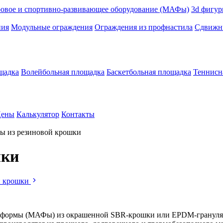
ровое и спортивно-развивающее оборудование (МАФы)
3d фигур
ния
Модульные ограждения
Ограждения из профнастила
Сдвижны
щадка
Волейбольная площадка
Баскетбольная площадка
Теннисн
ены
Калькулятор
Контакты
ы из резиновой крошки
шки
й крошки
 формы (МАФы) из окрашенной SBR-крошки или EPDM-гранулята