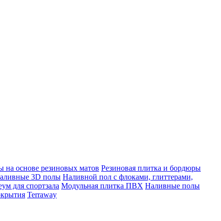
 на основе резиновых матов
Резиновая плитка и бордюры
аливные 3D полы
Наливной пол с флоками, глиттерами,
ум для спортзала
Модульная плитка ПВХ
Наливные полы
окрытия
Terraway