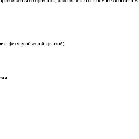
 производятся из прочного, долговечного и травмобезопасного 
реть фигуру обычной тряпкой)
сии