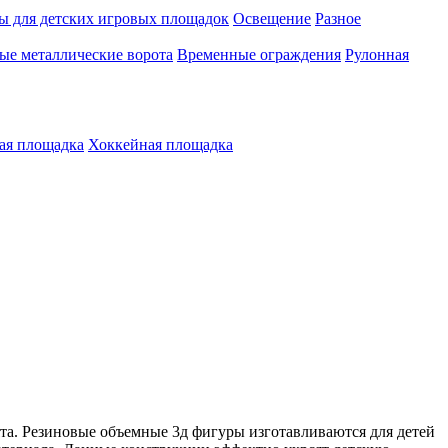
ы для детских игровых площадок
Освещение
Разное
е металлические ворота
Временные ограждения
Рулонная
ая площадка
Хоккейная площадка
. Резиновые объемные 3д фигуры изготавливаются для детей