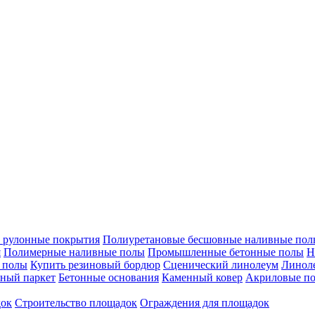
 рулонные покрытия
Полиуретановые бесшовные наливные полы
я
Полимерные наливные полы
Промышленные бетонные полы
Н
 полы
Купить резиновый бордюр
Сценический линолеум
Линоле
ный паркет
Бетонные основания
Каменный ковер
Акриловые п
док
Строительство площадок
Ограждения для площадок