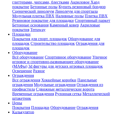
глиттерами, чипсами, блестками
Акриловое Хард
покрытие
Бетонные полы
Купить резиновый бордюр
Сценический линолеум
Линолеум для спортзала
Модульная плитка ПВХ
Наливные полы
Плитка ПВХ
Резиновое покрытие для площадки
Спортивный паркет
Бетонные основания
Каменный ковер
Акриловые
покрытия
Terraway
Площадки
Покрытия для спорт. площадок
Оборудование для
площадок
Строительство площадок
Ограждения для
площадок
Оборудование
Всё оборудование
Спортивное оборудование
Уличное
игровое и спортивно-развивающее оборудование
(МАФы)
3d фигуры для детских игровых площадок
Освещение
Разное
Ограждения
Все ограждения
Хоккейные коробки
Панельные
ограждения
Модульные ограждения
Ограждения из
профнастила
Сдвижные металлические ворота
Временные ограждения
Рулонная сетка
Металлический
штакетник
Цены
Покрытия
Площадки
Оборудование
Ограждения
Калькулятор