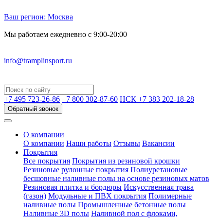
Ваш регион:
Москва
Мы работаем ежедневно с 9:00-20:00
info@tramplinsport.ru
+7 495
723-26-86
+7 800
302-87-60
НСК +7 383
202-18-28
Обратный звонок
О компании
О компании
Наши работы
Отзывы
Вакансии
Покрытия
Все покрытия
Покрытия из резиновой крошки
Резиновые рулонные покрытия
Полиуретановые
бесшовные наливные полы на основе резиновых матов
Резиновая плитка и бордюры
Искусственная трава
(газон)
Модульные и ПВХ покрытия
Полимерные
наливные полы
Промышленные бетонные полы
Наливные 3D полы
Наливной пол с флоками,