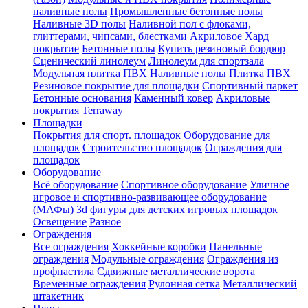
наливные полы
Промышленные бетонные полы
Наливные 3D полы
Наливной пол с флоками,
глиттерами, чипсами, блестками
Акриловое Хард
покрытие
Бетонные полы
Купить резиновый бордюр
Сценический линолеум
Линолеум для спортзала
Модульная плитка ПВХ
Наливные полы
Плитка ПВХ
Резиновое покрытие для площадки
Спортивный паркет
Бетонные основания
Каменный ковер
Акриловые
покрытия
Terraway
Площадки
Покрытия для спорт. площадок
Оборудование для
площадок
Строительство площадок
Ограждения для
площадок
Оборудование
Всё оборудование
Спортивное оборудование
Уличное
игровое и спортивно-развивающее оборудование
(МАФы)
3d фигуры для детских игровых площадок
Освещение
Разное
Ограждения
Все ограждения
Хоккейные коробки
Панельные
ограждения
Модульные ограждения
Ограждения из
профнастила
Сдвижные металлические ворота
Временные ограждения
Рулонная сетка
Металлический
штакетник