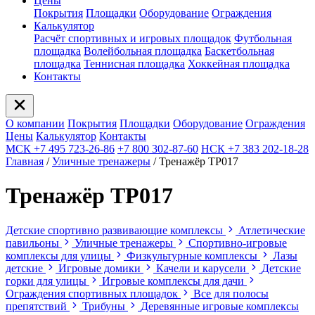
Цены
Покрытия
Площадки
Оборудование
Ограждения
Калькулятор
Расчёт спортивных и игровых площадок
Футбольная
площадка
Волейбольная площадка
Баскетбольная
площадка
Теннисная площадка
Хоккейная площадка
Контакты
О компании
Покрытия
Площадки
Оборудование
Ограждения
Цены
Калькулятор
Контакты
МСК +7 495 723-26-86
+7 800 302-87-60
НСК +7 383 202-18-28
Главная
/
Уличные тренажеры
/
Тренажёр ТР017
Тренажёр ТР017
Детские спортивно развивающие комплексы
Атлетические
павильоны
Уличные тренажеры
Спортивно-игровые
комплексы для улицы
Физкультурные комплексы
Лазы
детские
Игровые домики
Качели и карусели
Детские
горки для улицы
Игровые комплексы для дачи
Ограждения спортивных площадок
Все для полосы
препятствий
Трибуны
Деревянные игровые комплексы