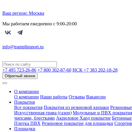
Ваш регион:
Москва
Мы работаем ежедневно с 9:00-20:00
info@tramplinsport.ru
+7 495
723-26-86
+7 800
302-87-60
НСК +7 383
202-18-28
Обратный звонок
О компании
О компании
Наши работы
Отзывы
Вакансии
Покрытия
Все покрытия
Покрытия из резиновой крошки
Резиновые
Искусственная трава (газон)
Модульные и ПВХ покрыти
чипсами, блестками
Акриловое Хард покрытие
Бетонные
Плитка ПВХ
Резиновое покрытие для площадки
Спортив
Площадки