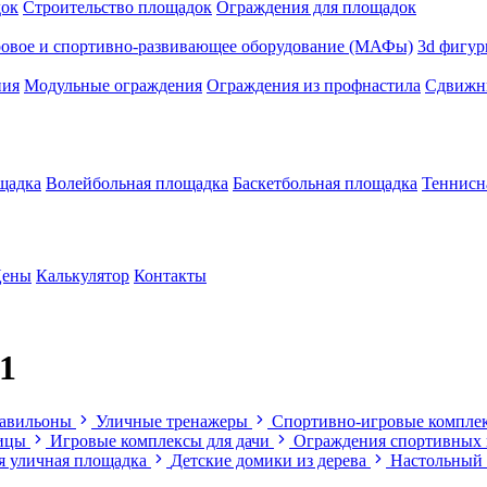
док
Строительство площадок
Ограждения для площадок
ровое и спортивно-развивающее оборудование (МАФы)
3d фигур
ния
Модульные ограждения
Ограждения из профнастила
Сдвижны
щадка
Волейбольная площадка
Баскетбольная площадка
Теннисн
ены
Калькулятор
Контакты
1
павильоны
Уличные тренажеры
Спортивно-игровые компле
лицы
Игровые комплексы для дачи
Ограждения спортивных
я уличная площадка
Детские домики из дерева
Настольный 