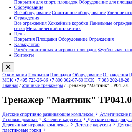
Покрытия для спорт. площадок
Оборудование для площа
Оборудование
Всё оборудование
Спортивное оборудование
Уличное иг
Ограждения
Все ограждения
Хоккейные коробки
Панельные огражде
сетка
Металлический штакетник
Цены
Покрытия
Площадки
Оборудование
Ограждения
Калькулятор
Расчёт спортивных и игровых площадок
Футбольная пло
Контакты
О компании
Покрытия
Площадки
Оборудование
Ограждения
Ц
МСК +7 495 723-26-86
+7 800 302-87-60
НСК +7 383 202-18-28
Главная
/
Уличные тренажеры
/
Тренажер "Маятник" ТР041.01
Тренажер "Маятник" ТР041.0
Детские спортивно развивающие комплексы
Атлетические 
Игровые домики
Качели и карусели
Детские горки для у
Деревянные игровые комплексы
Детские карусели
Детска
пластиковые горки