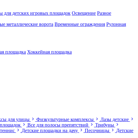
ы для детских игровых площадок
Освещение
Разное
е металлические ворота
Временные ограждения
Рулонная
ая площадка
Хоккейная площадка
ксы для улицы
Физкультурные комплексы
Лазы детские
 площадок
Все для полосы препятствий
Трибуны
теннис
Детские площадки на дачу
Песочницы
Детские