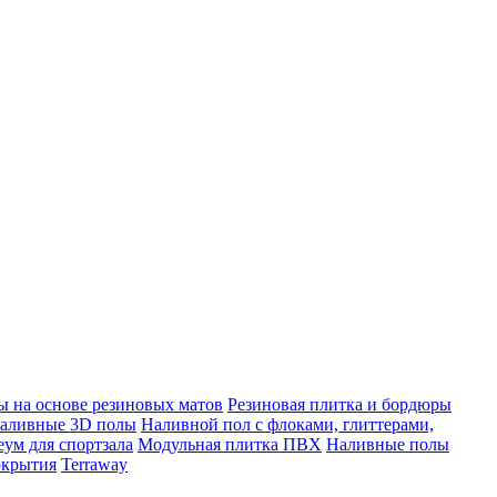
 на основе резиновых матов
Резиновая плитка и бордюры
аливные 3D полы
Наливной пол с флоками, глиттерами,
ум для спортзала
Модульная плитка ПВХ
Наливные полы
окрытия
Terraway