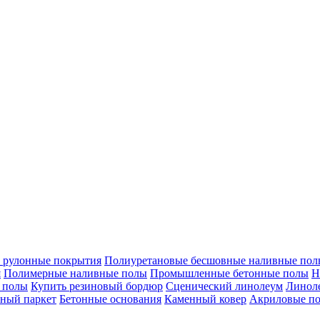
 рулонные покрытия
Полиуретановые бесшовные наливные полы
я
Полимерные наливные полы
Промышленные бетонные полы
Н
 полы
Купить резиновый бордюр
Сценический линолеум
Линоле
ный паркет
Бетонные основания
Каменный ковер
Акриловые п