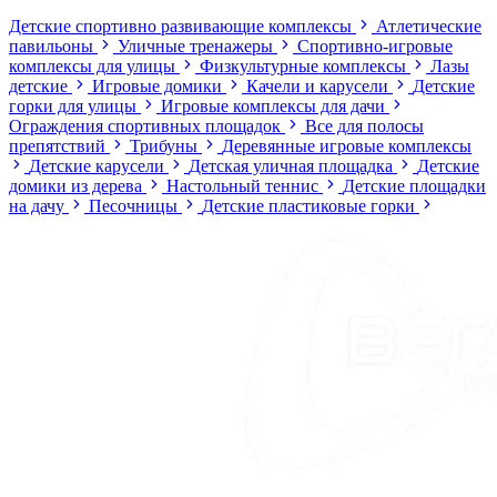
Детские спортивно развивающие комплексы
Атлетические
павильоны
Уличные тренажеры
Спортивно-игровые
комплексы для улицы
Физкультурные комплексы
Лазы
детские
Игровые домики
Качели и карусели
Детские
горки для улицы
Игровые комплексы для дачи
Ограждения спортивных площадок
Все для полосы
препятствий
Трибуны
Деревянные игровые комплексы
Детские карусели
Детская уличная площадка
Детские
домики из дерева
Настольный теннис
Детские площадки
на дачу
Песочницы
Детские пластиковые горки