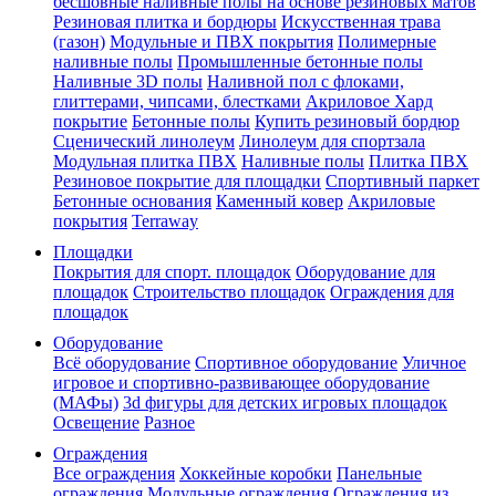
бесшовные наливные полы на основе резиновых матов
Резиновая плитка и бордюры
Искусственная трава
(газон)
Модульные и ПВХ покрытия
Полимерные
наливные полы
Промышленные бетонные полы
Наливные 3D полы
Наливной пол с флоками,
глиттерами, чипсами, блестками
Акриловое Хард
покрытие
Бетонные полы
Купить резиновый бордюр
Сценический линолеум
Линолеум для спортзала
Модульная плитка ПВХ
Наливные полы
Плитка ПВХ
Резиновое покрытие для площадки
Спортивный паркет
Бетонные основания
Каменный ковер
Акриловые
покрытия
Terraway
Площадки
Покрытия для спорт. площадок
Оборудование для
площадок
Строительство площадок
Ограждения для
площадок
Оборудование
Всё оборудование
Спортивное оборудование
Уличное
игровое и спортивно-развивающее оборудование
(МАФы)
3d фигуры для детских игровых площадок
Освещение
Разное
Ограждения
Все ограждения
Хоккейные коробки
Панельные
ограждения
Модульные ограждения
Ограждения из