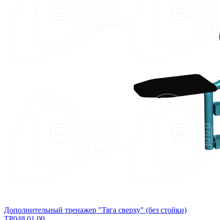
Дополнительный тренажер "Тяга сверху" (без стойки)
ТР048.01.00