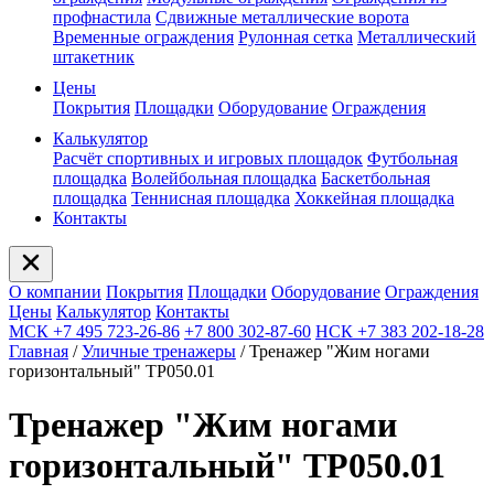
профнастила
Сдвижные металлические ворота
Временные ограждения
Рулонная сетка
Металлический
штакетник
Цены
Покрытия
Площадки
Оборудование
Ограждения
Калькулятор
Расчёт спортивных и игровых площадок
Футбольная
площадка
Волейбольная площадка
Баскетбольная
площадка
Теннисная площадка
Хоккейная площадка
Контакты
О компании
Покрытия
Площадки
Оборудование
Ограждения
Цены
Калькулятор
Контакты
МСК +7 495 723-26-86
+7 800 302-87-60
НСК +7 383 202-18-28
Главная
/
Уличные тренажеры
/
Тренажер "Жим ногами
горизонтальный" ТР050.01
Тренажер "Жим ногами
горизонтальный" ТР050.01