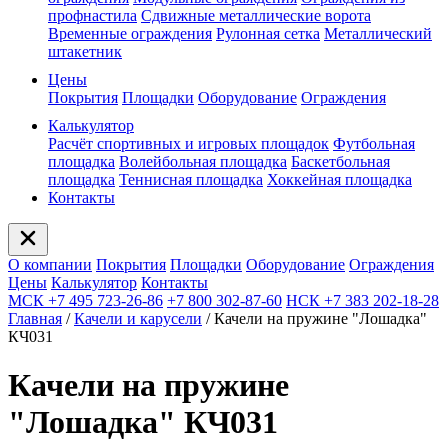
профнастила
Сдвижные металлические ворота
Временные ограждения
Рулонная сетка
Металлический
штакетник
Цены
Покрытия
Площадки
Оборудование
Ограждения
Калькулятор
Расчёт спортивных и игровых площадок
Футбольная
площадка
Волейбольная площадка
Баскетбольная
площадка
Теннисная площадка
Хоккейная площадка
Контакты
О компании
Покрытия
Площадки
Оборудование
Ограждения
Цены
Калькулятор
Контакты
МСК +7 495 723-26-86
+7 800 302-87-60
НСК +7 383 202-18-28
Главная
/
Качели и карусели
/
Качели на пружине "Лошадка"
КЧ031
Качели на пружине
"Лошадка" КЧ031