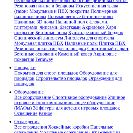
бесшовные наливные полы на основе резиновых матов
Резиновая плитка и бордюры
Искусственная трава
(газон)
Модульные и ПВХ покрытия
Полимерные
наливные полы
Промышленные бетонные полы
Наливные 3D полы
Наливной пол с флоками,
глиттерами, чипсами, блестками
Акриловое Хард
покрытие
Бетонные полы
Купить резиновый бордюр
Сценический линолеум
Линолеум для спортзала
Модульная плитка ПВХ
Наливные полы
Плитка ПВХ
Резиновое покрытие для площадки
Спортивный паркет
Бетонные основания
Каменный ковер
Акриловые
покрытия
Terraway
Площадки
Покрытия для спорт. площадок
Оборудование для
площадок
Строительство площадок
Ограждения для
площадок
Оборудование
Всё оборудование
Спортивное оборудование
Уличное
игровое и спортивно-развивающее оборудование
(МАФы)
3d фигуры для детских игровых площадок
Освещение
Разное
Ограждения
Все ограждения
Хоккейные коробки
Панельные
ограждения
Модульные ограждения
Ограждения из