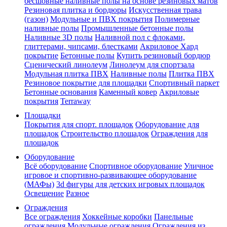
бесшовные наливные полы на основе резиновых матов
Резиновая плитка и бордюры
Искусственная трава
(газон)
Модульные и ПВХ покрытия
Полимерные
наливные полы
Промышленные бетонные полы
Наливные 3D полы
Наливной пол с флоками,
глиттерами, чипсами, блестками
Акриловое Хард
покрытие
Бетонные полы
Купить резиновый бордюр
Сценический линолеум
Линолеум для спортзала
Модульная плитка ПВХ
Наливные полы
Плитка ПВХ
Резиновое покрытие для площадки
Спортивный паркет
Бетонные основания
Каменный ковер
Акриловые
покрытия
Terraway
Площадки
Покрытия для спорт. площадок
Оборудование для
площадок
Строительство площадок
Ограждения для
площадок
Оборудование
Всё оборудование
Спортивное оборудование
Уличное
игровое и спортивно-развивающее оборудование
(МАФы)
3d фигуры для детских игровых площадок
Освещение
Разное
Ограждения
Все ограждения
Хоккейные коробки
Панельные
ограждения
Модульные ограждения
Ограждения из