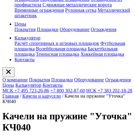
профнастила
Сдвижные металлические ворота
Временные ограждения
Рулонная сетка
Металлический
штакетник
Цены
Покрытия
Площадки
Оборудование
Ограждения
Калькулятор
Расчёт спортивных и игровых площадок
Футбольная
площадка
Волейбольная площадка
Баскетбольная
площадка
Теннисная площадка
Хоккейная площадка
Контакты
О компании
Покрытия
Площадки
Оборудование
Ограждения
Цены
Калькулятор
Контакты
МСК +7 495 723-26-86
+7 800 302-87-60
НСК +7 383 202-18-28
Главная
/
Качели и карусели
/
Качели на пружине "Уточка"
КЧ040
Качели на пружине "Уточка"
КЧ040