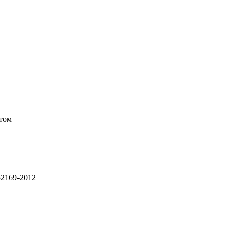
том
52169-2012