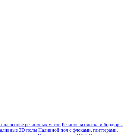
 на основе резиновых матов
Резиновая плитка и бордюры
аливные 3D полы
Наливной пол с флоками, глиттерами,