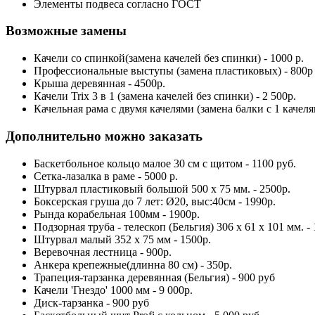
Элементы подвеса согласно ГОСТ
Возможные замены
Качели со спинкой(замена качелей без спинки) - 1000 р.
Профессиональные выступы (замена пластиковых) - 800р
Крыша деревянная - 4500р.
Качели Trix 3 в 1 (замена качелей без спинки) - 2 500р.
Качельная рама с двумя качелями (замена балки с 1 качеля
Дополнительно можно заказать
Баскетбольное кольцо малое 30 см с щитом - 1100 руб.
Сетка-лазалка в раме - 5000 р.
Штурвал пластиковый большой 500 х 75 мм. - 2500р.
Боксерская груша до 7 лет: Ø20, выс:40см - 1990р.
Рында корабельная 100мм - 1900р.
Подзорная труба - телескоп (Бельгия) 306 х 61 х 101 мм. - 
Штурвал малый 352 х 75 мм - 1500р.
Веревочная лестница - 900р.
Анкера крепежные(длинна 80 см) - 350р.
Трапеция-тарзанка деревянная (Бельгия) - 900 руб
Качели 'Гнездо' 1000 мм - 9 000р.
Диск-тарзанка - 900 руб