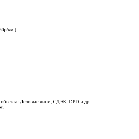
50р/км.)
 объекта: Деловые лини, СДЭК, DPD и др.
м.