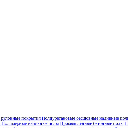
 рулонные покрытия
Полиуретановые бесшовные наливные полы
я
Полимерные наливные полы
Промышленные бетонные полы
Н