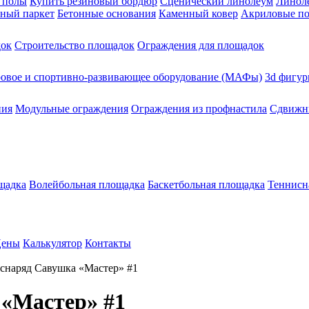
 полы
Купить резиновый бордюр
Сценический линолеум
Линоле
ный паркет
Бетонные основания
Каменный ковер
Акриловые п
док
Строительство площадок
Ограждения для площадок
ровое и спортивно-развивающее оборудование (МАФы)
3d фигур
ния
Модульные ограждения
Ограждения из профнастила
Сдвижны
щадка
Волейбольная площадка
Баскетбольная площадка
Теннисн
ены
Калькулятор
Контакты
наряд Савушка «‎Мастер» #1
«‎Мастер» #1