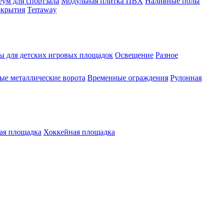
ум для спортзала
Модульная плитка ПВХ
Наливные полы
окрытия
Terraway
ы для детских игровых площадок
Освещение
Разное
е металлические ворота
Временные ограждения
Рулонная
ая площадка
Хоккейная площадка