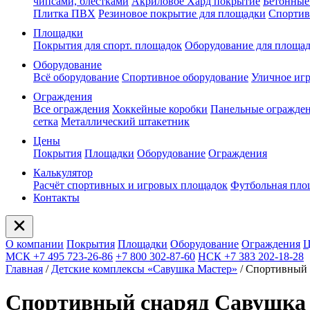
чипсами, блестками
Акриловое Хард покрытие
Бетонные
Плитка ПВХ
Резиновое покрытие для площадки
Спортив
Площадки
Покрытия для спорт. площадок
Оборудование для площа
Оборудование
Всё оборудование
Спортивное оборудование
Уличное иг
Ограждения
Все ограждения
Хоккейные коробки
Панельные огражде
сетка
Металлический штакетник
Цены
Покрытия
Площадки
Оборудование
Ограждения
Калькулятор
Расчёт спортивных и игровых площадок
Футбольная пло
Контакты
О компании
Покрытия
Площадки
Оборудование
Ограждения
Ц
МСК +7 495 723-26-86
+7 800 302-87-60
НСК +7 383 202-18-28
Главная
/
Детские комплексы «Савушка Мастер»
/
Спортивный с
Спортивный снаряд Савушка 