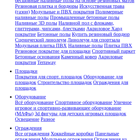
бесшовные наливные полы на основе резиновых матов
Резиновая плитка и бордюры
Искусственная трава
(газон)
Модульные и ПВХ покрытия
Полимерные
наливные полы
Промышленные бетонные полы
Наливные 3D полы
Наливной пол с флоками,
глиттерами, чипсами, блестками
Акриловое Хард
покрытие
Бетонные полы
Купить резиновый бордюр
Сценический линолеум
Линолеум для спортзала
Модульная плитка ПВХ
Наливные полы
Плитка ПВХ
Резиновое покрытие для площадки
Спортивный паркет
Бетонные основания
Каменный ковер
Акриловые
покрытия
Terraway
Площадки
Покрытия для спорт. площадок
Оборудование для
площадок
Строительство площадок
Ограждения для
площадок
Оборудование
Всё оборудование
Спортивное оборудование
Уличное
игровое и спортивно-развивающее оборудование
(МАФы)
3d фигуры для детских игровых площадок
Освещение
Разное
Ограждения
Все ограждения
Хоккейные коробки
Панельные
ограждения
Модульные ограждения
Ограждения из