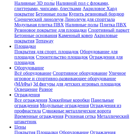
Наливные 3D полы
Наливной пол с флоками,
глиттерами, чипсами, блестками
Акриловое Хард
покрытие
Бетонные полы
Купить резиновый бордюр
Сценический линолеум
Линолеум для спортзала
Модульная плитка ПВХ
Наливные полы
Плитка ПВХ
Резиновое покрытие для площадки
Спортивный паркет
Бетонные основания
Каменный ковер
Акриловые
покрытия
Terraway
Площадки
Покрытия для спорт. площадок
Оборудование для
площадок
Строительство площадок
Ограждения для
площадок
Оборудование
Всё оборудование
Спортивное оборудование
Уличное
игровое и спортивно-развивающее оборудование
(МАФы)
3d фигуры для детских игровых площадок
Освещение
Разное
Ограждения
Все ограждения
Хоккейные коробки
Панельные
ограждения
Модульные ограждения
Ограждения из
профнастила
Сдвижные металлические ворота
Временные ограждения
Рулонная сетка
Металлический
штакетник
Цены
Покрытия
Площадки
Оборудование
Ограждения