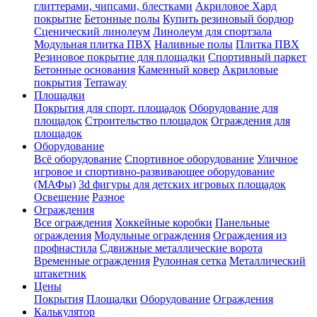
глиттерами, чипсами, блестками
Акриловое Хард
покрытие
Бетонные полы
Купить резиновый бордюр
Сценический линолеум
Линолеум для спортзала
Модульная плитка ПВХ
Наливные полы
Плитка ПВХ
Резиновое покрытие для площадки
Спортивный паркет
Бетонные основания
Каменный ковер
Акриловые
покрытия
Terraway
Площадки
Покрытия для спорт. площадок
Оборудование для
площадок
Строительство площадок
Ограждения для
площадок
Оборудование
Всё оборудование
Спортивное оборудование
Уличное
игровое и спортивно-развивающее оборудование
(МАФы)
3d фигуры для детских игровых площадок
Освещение
Разное
Ограждения
Все ограждения
Хоккейные коробки
Панельные
ограждения
Модульные ограждения
Ограждения из
профнастила
Сдвижные металлические ворота
Временные ограждения
Рулонная сетка
Металлический
штакетник
Цены
Покрытия
Площадки
Оборудование
Ограждения
Калькулятор