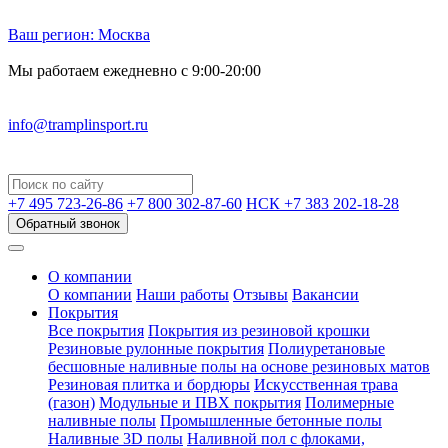
Ваш регион:
Москва
Мы работаем ежедневно с 9:00-20:00
info@tramplinsport.ru
+7 495
723-26-86
+7 800
302-87-60
НСК +7 383
202-18-28
Обратный звонок
О компании
О компании
Наши работы
Отзывы
Вакансии
Покрытия
Все покрытия
Покрытия из резиновой крошки
Резиновые рулонные покрытия
Полиуретановые
бесшовные наливные полы на основе резиновых матов
Резиновая плитка и бордюры
Искусственная трава
(газон)
Модульные и ПВХ покрытия
Полимерные
наливные полы
Промышленные бетонные полы
Наливные 3D полы
Наливной пол с флоками,